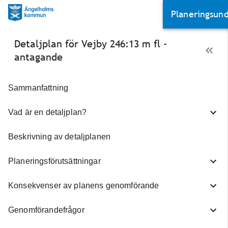
Planeringsund
Detaljplan för Vejby 246:13 m fl -
Kommunala
antagande
planeringsdoku
Sammanfattning
Detaljplan B
antagen av
Vad är en detaljplan?
byggnadsnämnden
16 juni 1998. Laga 
Beskrivning av detaljplanen
den 9 juli 1998.
Översiktspla
Planeringsförutsättningar
2035, antagen av
kommunfullmäktig
Konsekvenser av planens genomförande
28 augusti 2017.
Riktlinjer för
Genomförandefrågor
parkering 2021-202
Fastställdes i