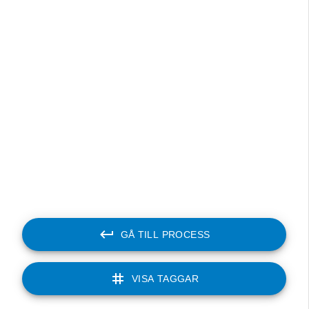
Theselius,
stadsarkitekt
Alexander
Bredén-Jonsson,
planchef
Camilla
Lundgren,
gatuingenjör
Annica
Jörgensen,
parkingenjör
Johanna
Lundblad, mark-
exploateringsing
GÅ TILL PROCESS
Denice
Aderklint, VA-ing
Malin Abb
VISA TAGGAR
miljöinspektör