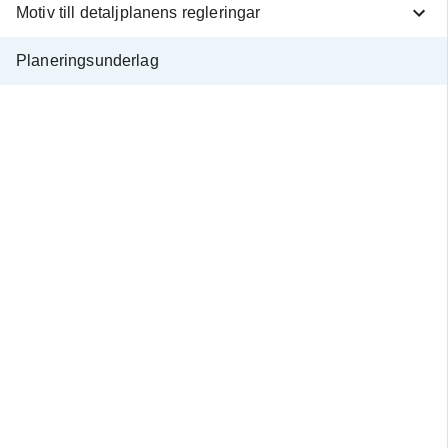
Motiv till detaljplanens regleringar
Kommunfullmäktig
21 juni 2021.
Planeringsunderlag
Cykelplan 2
2025. Godkänd av
Kommunfullmäktig
24 augusti 2015.
Grundkarta
framtagen av Änge
kommun den 6 febr
2023.
Utredningar
PM - Vatt
och avloppshante
Vejby 246:13,
Ängelholms kom