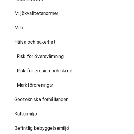
av vägar, gång- och cyke
el och fjärrvärme mm.
Miljökvalitetsnormer
Fastigheten är belägen
närhet till grönområde, 
Miljö
och kommunal service.
Sammantaget bedöms
Hälsa och säkerhet
detaljplanens intentione
överensstämma med
Risk för översvämning
översiktsplanen.
Risk för erosion och skred
Detaljplan
Fastigheten Vejby 246:2
Markföroreningar
omfattas idag av byggn
B 581 och marken är pla
Geotekniska förhållanden
som allmän plats - park,
och cykelväg och lek. In
Kulturmiljö
genomförandetid kvarstå
Fastigheten Vejby 246:1
Befintlig bebyggelsemiljö