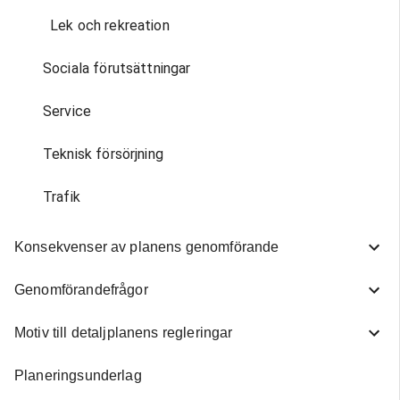
omfattas inte av någon
detaljplan. Fastigheten h
Lek och rekreation
varit planlagd sedan tidi
men i samband med att
Sociala förutsättningar
byggnadsplan B 581 vann
kraft 1998 upphävdes gä
Service
detaljplan för berörd fas
Teknisk försörjning
Planbesked
Trafik
Ansökan om planbesked
den 16 juli 2021 för
Konsekvenser av planens genomförande
fastigheten Vejby 246:1
del av fastigheten 246:2
Genomförandefrågor
Ansökan avsåg
bostadsbebyggelse i fo
Motiv till detaljplanens regleringar
rad-, par-, kedje- samt
enbostadshus. Sökande 
Planeringsunderlag
att riva och ersätta befin
gårdsbebyggelse med upp