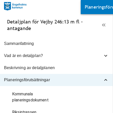
Planeringsför
Detaljplan för Vejby 246:13 m fl -
Kommunala
antagande
planeringsdoku
Översiktsplan
Sammanfattning
I gällande översiktsplan 
Vad är en detaljplan?
Ängelholms kommun, ÖP
är området utpekat som
Beskrivning av detaljplanen
befintlig markanvändning
bostad. Planerad bebyg
Planeringsförutsättningar
innebär en förtätning av
Vejbystrand, vilket bidrar 
Kommunala
resurshushållande
planeringsdokument
bebyggelsestruktur.
Infrastruktur finns redan
Riksintressen