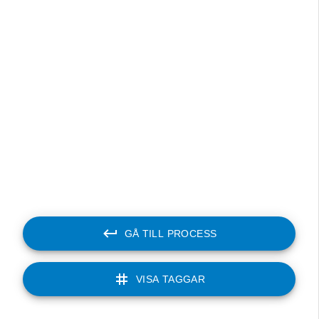
radiatorer, som på
senare tid
kompletterades m
två luftvärmepumpa
Det fanns även en
liten septitank av
betongrör som
tömdes med jämna
mellanrum. Marken
som tillhörde gårde
låg i träda från 198
tills det byggdes
bostäder i enlighet
med detaljplan B 5
GÅ TILL PROCESS
som upprättades
1998.
VISA TAGGAR
Då boningshuset på
fastigheten Vejby